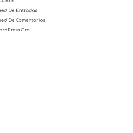
cceder
eed De Entradas
eed De Comentarios
ordPress.org
RA. Venta el Olivo – Calasparra, Km. 3
0530 Cieza, Murcia – España
 +34 968 43 42 48
 +34 968 43 41 97
nfo@frutaslacarrichosa.com
d3 Comunicación