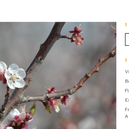
V
B
F
E
F
A